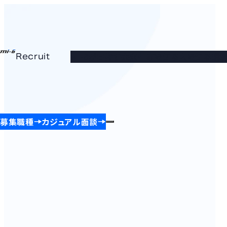
Recruit
MI-6が目指す未来
仕事を知る
人を知る
環
Recruit
MI-6が
仕事を
人を知る
環境を
目指す未
知る
知る
来
事業開発
プロダクト開発
募集職種
募集職種
カジュアル面談
カジュアル面談
ソリューション開発
データ解析
者とお客様
コ
miLab
のあいだを
つなぎ、お
ー
客様と価値
ポ
を共創でき
レ
るパートナ
ー
ーに。
ト