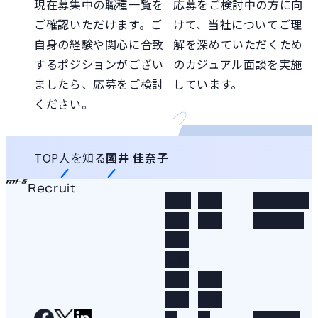
現在募集中の職種一覧を
応募をご検討中の方に向
ご確認いただけます。ご
けて、当社についてご理
自身の経験や関心に合致
解を深めていただくため
するポジションがござい
のカジュアル面談を実施
ましたら、応募をご検討
しています。
ください。
TOP
人を知る
國井 佳奈子
Recruit
MI-6
人を
コーポレー
が目
知る
トサイト
指す
未来
仕事
環境
を知
を知