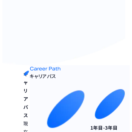
國井 佳奈子
サ
事業開発 カ
イ
スタマーサク
ト
セスマネージ
ャー
2024年 中途
入社
Career Path
キ
キャリアパス
ャ
リ
ア
パ
ス
現
1年目-3年目
在