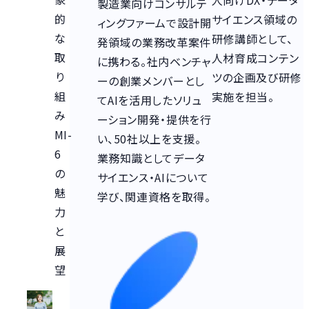
製造業向けコンサルテ
的
サイエンス領域の
ィングファームで設計開
な
研修講師として、
発領域の業務改革案件
取
人材育成コンテン
に携わる。社内ベンチャ
り
ツの企画及び研修
ーの創業メンバーとし
組
実施を担当。
てAIを活用したソリュ
み
ーション開発・提供を行
MI-
い、50社以上を支援。
6
業務知識としてデータ
の
サイエンス・AIについて
魅
学び、関連資格を取得。
力
と
展
望