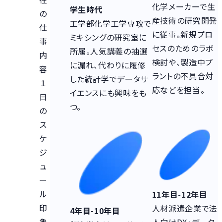
化学メーカーで生
学生時代
の
産技術の研究開発
工学部化学工学専攻で
仕
に従事。新規プロ
ミキシングの研究室に
事
セスのためのラボ
所属。人気講義の抽選
内
検討や、製造中プ
に漏れ、代わりに履修
容
ラントの不具合対
した統計学でデータサ
１
応などを担当。
イエンスにも興味をも
日
つ。
の
ス
ケ
ジ
ュ
ー
ル
11年目-12年目
印
人材派遣企業で法
4年目-10年目
象
人向けDX・データ